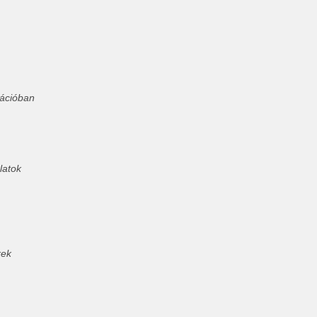
nációban
latok
rek