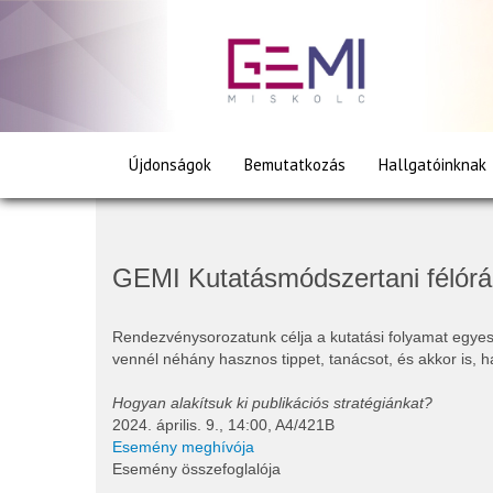
Partnereinknek
Kutatásmódszertani fél
Újdonságok
Bemutatkozás
Hallgatóinknak
GEMI Kutatásmódszertani félórá
Rendezvénysorozatunk célja a kutatási folyamat egyes
vennél néhány hasznos tippet, tanácsot, és akkor is, h
Hogyan alakítsuk ki publikációs stratégiánkat?
2024. április. 9., 14:00, A4/421B
Esemény meghívója
Esemény összefoglalója