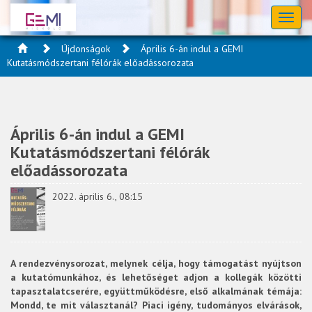
Toggl
naviga
Újdonságok
Április 6-án indul a GEMI
Kutatásmódszertani félórák előadássorozata
Április 6-án indul a GEMI
Kutatásmódszertani félórák
előadássorozata
2022. április 6., 08:15
A rendezvénysorozat, melynek célja, hogy támogatást nyújtson
a kutatómunkához, és lehetőséget adjon a kollegák közötti
tapasztalatcserére, együttműködésre, első alkalmának témája:
Mondd, te mit választanál? Piaci igény, tudományos elvárások,