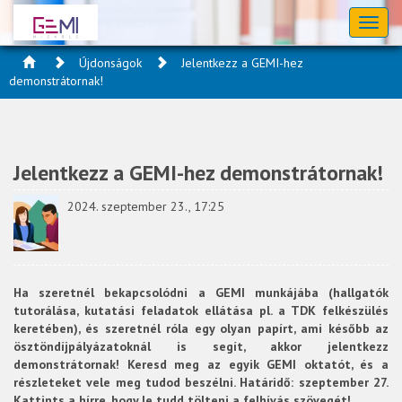
Toggl
naviga
Újdonságok
Jelentkezz a GEMI-hez
demonstrátornak!
Jelentkezz a GEMI-hez demonstrátornak!
2024. szeptember 23., 17:25
Ha szeretnél bekapcsolódni a GEMI munkájába (hallgatók
tutorálása, kutatási feladatok ellátása pl. a TDK felkészülés
keretében), és szeretnél róla egy olyan papírt, ami később az
ösztöndíjpályázatoknál is segít, akkor jelentkezz
demonstrátornak! Keresd meg az egyik GEMI oktatót, és a
részleteket vele meg tudod beszélni. Határidő: szeptember 27.
Kattints a hírre, hogy le tudd tölteni a felhívás szövegét!