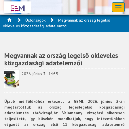
Toggl
naviga
Újdonságok
Megvannak az ország legelső
okleveles közgazdasági adatelemzői
Megvannak az ország legelső okleveles
közgazdasági adatelemzői
2026. június 3., 14:35
Újabb mérföldkőhöz érkezett a GEMI: 2026. június 3-án
megtartottuk az ország legeslegelső közgazdasági
adatelemzés záróvizsgáját. Valamennyi vizsgázó sikeresen
teljesített, így büszkén mondhatjuk, hogy intézetünkben
végzett az ország első 11 közgazdasági adatelemző