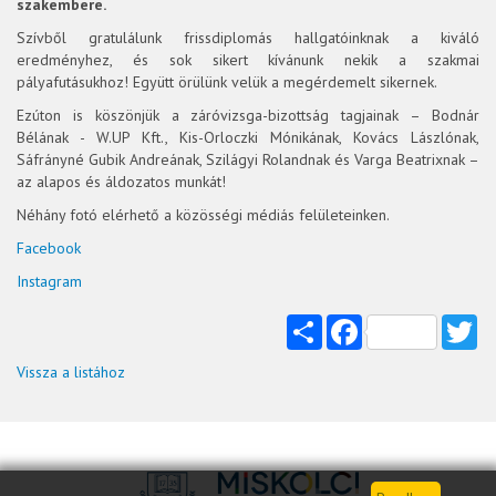
szakembere.
Szívből gratulálunk frissdiplomás hallgatóinknak a kiváló
eredményhez, és sok sikert kívánunk nekik a szakmai
pályafutásukhoz! Együtt örülünk velük a megérdemelt sikernek.
Ezúton is köszönjük a záróvizsga-bizottság tagjainak – Bodnár
Bélának - W.UP Kft., Kis-Orloczki Mónikának, Kovács Lászlónak,
Sáfrányné Gubik Andreának, Szilágyi Rolandnak és Varga Beatrixnak –
az alapos és áldozatos munkát!
Néhány fotó elérhető a közösségi médiás felületeinken.
Facebook
Instagram
Share
Facebook
Tw
Vissza a listához