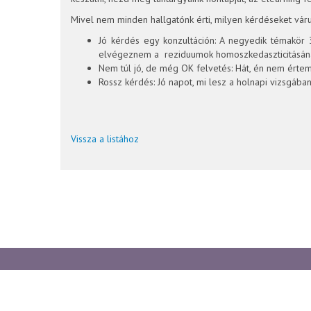
Mivel nem minden hallgatónk érti, milyen kérdéseket váru
Jó kérdés egy konzultáción: A negyedik témakör 
elvégeznem a reziduumok homoszkedaszticitásának
Nem túl jó, de még OK felvetés: Hát, én nem értem
Rossz kérdés: Jó napot, mi lesz a holnapi vizsgába
Vissza a listához