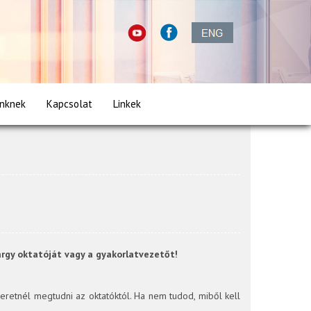
inknek
Kapcsolat
Linkek
árgy oktatóját vagy a gyakorlatvezetőt!
szeretnél megtudni az oktatóktól. Ha nem tudod, miből kell