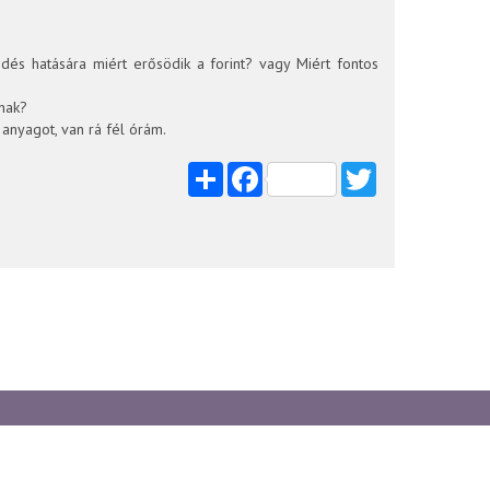
dés hatására miért erősödik a forint? vagy Miért fontos
tnak?
anyagot, van rá fél órám.
Share
Facebook
Twitter