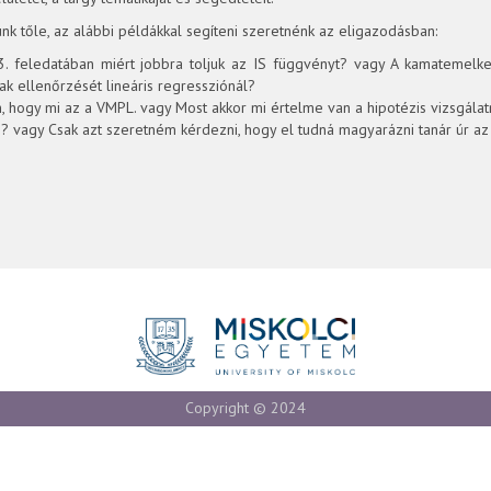
nk tőle, az alábbi példákkal segíteni szeretnénk az eligazodásban:
3. feledatában miért jobbra toljuk az IS függvényt? vagy A kamatemelke
 ellenőrzését lineáris regressziónál?
, hogy mi az a VMPL. vagy Most akkor mi értelme van a hipotézis vizsgála
n? vagy Csak azt szeretném kérdezni, hogy el tudná magyarázni tanár úr az 
Copyright © 2024