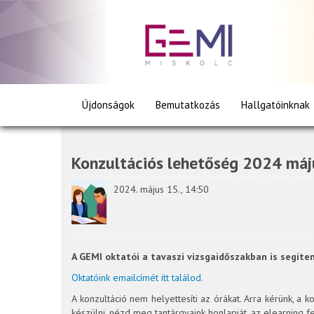
Újdonságok
Konzultációs lehetőség 2
Újdonságok
Bemutatkozás
Hallgatóinknak
Konzultációs lehetőség 2024 máj
2024. május 15., 14:50
A GEMI oktatói a tavaszi vizsgaidőszakban is segíten
Oktatóink emailcímét itt találod.
A konzultáció nem helyettesíti az órákat. Arra kérünk, a 
készülni, nézd meg tantárgyaink honlapját, az elearning fe